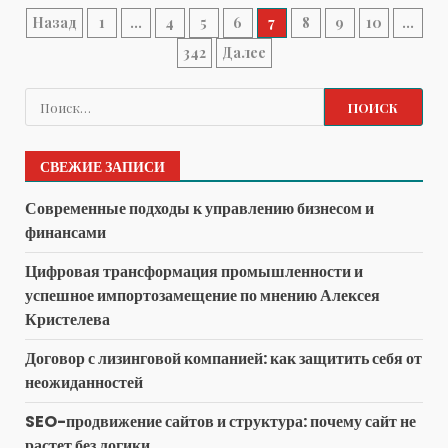
Пагинация
Назад
1
…
4
5
6
7
8
9
10
…
342
Далее
записей
Найти:
СВЕЖИЕ ЗАПИСИ
Современные подходы к управлению бизнесом и
финансами
Цифровая трансформация промышленности и
успешное импортозамещение по мнению Алексея
Кристелева
Договор с лизинговой компанией: как защитить себя от
неожиданностей
SEO-продвижение сайтов и структура: почему сайт не
растет без логики