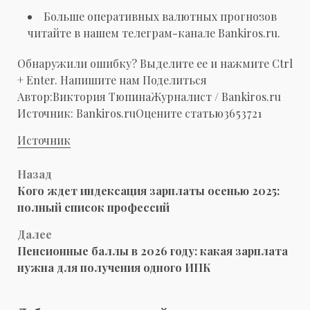
Больше оперативных валютных прогнозов
читайте в нашем телеграм-канале Bankiros.ru.
Обнаружили ошибку? Выделите ее и нажмите Ctrl
+ Enter. Напишите нам
Поделиться
Автор:
Виктория Тюпина
Журналист / Bankiros.ru
Источник:
Bankiros.ru
Оцените статью
36
5
3
7
21
Источник
Навигация
Назад
Кого ждет индексация зарплаты осенью 2025:
записи
полный список профессий
Далее
Пенсионные баллы в 2026 году: какая зарплата
нужна для получения одного ИПК