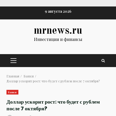
Перейти
9 августа 2026
к
содержимому
mrnews.ru
Инвестиции и финансы
ОСНОВНОЕ
МЕНЮ
Главная
Банки
Доллар ускорит рост: что будет с рублем после 7 октября?
Банки
Доллар ускорит рост: что будет с рублем
после 7 октября?