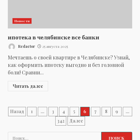
Новости
ипотека в челябинске все банки
Redactor
25 августа 2025
Мечтаешь о своей квартире в Челябинске? Узнай,
как оформить ипотеку выгодно и без головной
боли! Сравни...
Читать далее
Пагинация
Назад
1
…
3
4
5
6
7
8
9
…
342
Далее
записей
Найти: