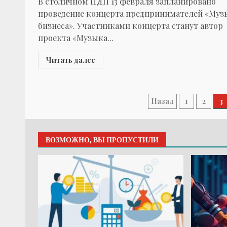
В столичном ЦДП 13 февраля запланировано
проведение концерта предпринимателей «Муз
бизнеса». Участниками концерта станут автор
проекта «Музыка...
Читать далее
Пагинация
Назад
1
2
3
записей
ВОЗМОЖНО, ВЫ ПРОПУСТИЛИ