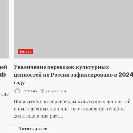
Бизнес
дей
Увеличение перевозок культурных
ab
ценностей по России зафиксировано в 202
году
mrnews
3 марта 2025
стие
Показатели по перевозкам культурных ценностей
и выставочных экспонатов с января по декабрь
2024 года в два раза...
Читать далее