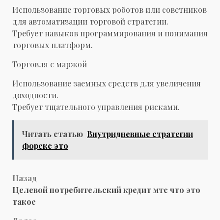
Использование торговых роботов или советников
для автоматизации торговой стратегии.
Требует навыков программирования и понимания
торговых платформ.
Торговля с маржой
Использование заемных средств для увеличения
доходности.
Требует тщательного управления рисками.
Читать статью
Внутридневные стратегии
форекс это
Навигация
Назад
Целевой потребительский кредит мтс что это
записи
такое