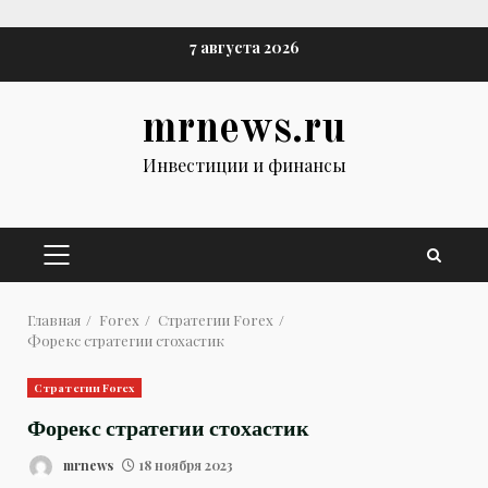
Перейти
7 августа 2026
к
содержимому
mrnews.ru
Инвестиции и финансы
ОСНОВНОЕ
МЕНЮ
Главная
Forex
Стратегии Forex
Форекс стратегии стохастик
Стратегии Forex
Форекс стратегии стохастик
mrnews
18 ноября 2023