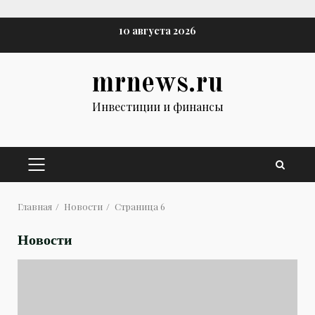
Перейти
10 августа 2026
к
содержимому
mrnews.ru
Инвестиции и финансы
ОСНОВНОЕ
МЕНЮ
Главная
Новости
Страница 6
Новости