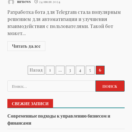
mrnews
24 июля 2024
Разработка бота для Telegram стала популярным
решением для автоматизации и улучшения
взаимодействия с пользователями. Такой бот
может...
Читать далее
Пагинация
Назад
1
…
3
4
5
6
записей
Найти:
СВЕЖИЕ ЗАПИСИ
Современные подходы к управлению бизнесом и
финансами